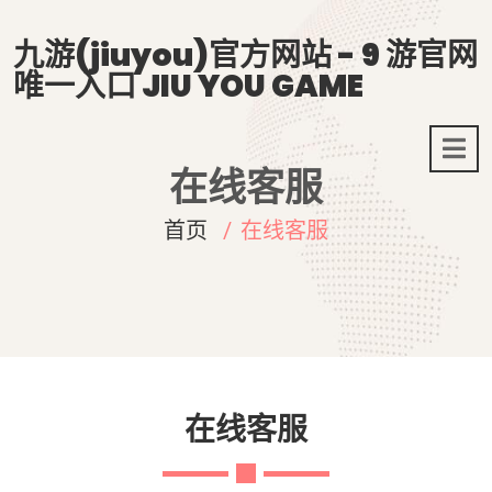
九游(jiuyou)官方网站 - 9 游官网
唯一入口 JIU YOU GAME
在线客服
首页
在线客服
在线客服