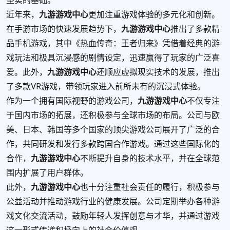
坚实的基础。
近年来，
九游游戏中心
更加注重游戏体验的多元化和创新。
在手游市场的快速发展趋势下，
九游游戏中心
推出了多款精
品手机游戏，其中《热血传奇：王者归来》凭借着经典的游
戏玩法和极具沉浸感的剧情设定，迅速赢得了玩家的广泛喜
爱。此外，
九游游戏中心
还顺应虚拟现实技术的发展，推出
了多款VR游戏，带领玩家进入前所未有的沉浸式体验。
作为一个拥有国际视野的游戏公司，
九游游戏中心
不仅专注
于国内市场的拓展，还积极参与全球市场的布局。公司与欧
美、日本、韩国等多个国家的顶尖游戏公司展开了广泛的合
作，共同研发和发行多款跨国合作游戏。通过这些国际化的
合作，
九游游戏中心
不断提升自身的技术水平，并在全球范
围内扩展了用户群体。
此外，
九游游戏中心
也十分注重社会责任的履行，积极参与
公益活动并推动游戏行业的健康发展。公司定期举办各种游
戏文化交流活动，鼓励年轻人发挥创意与才华，并通过游戏